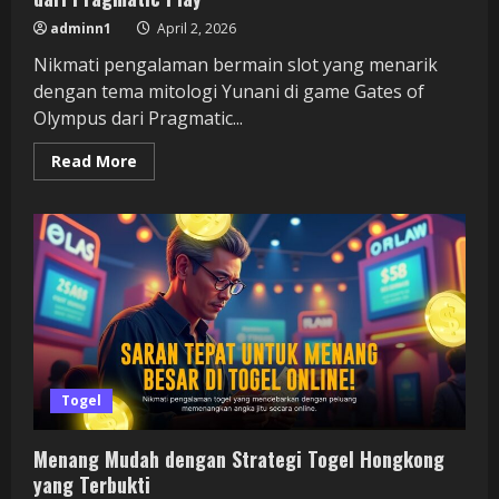
adminn1
April 2, 2026
Nikmati pengalaman bermain slot yang menarik
dengan tema mitologi Yunani di game Gates of
Olympus dari Pragmatic...
Read
Read More
more
about
Petualangan
Seru
Bersama
Slot
‘Gates
of
Olympus’
dari
Pragmatic
Play
Togel
Menang Mudah dengan Strategi Togel Hongkong
yang Terbukti