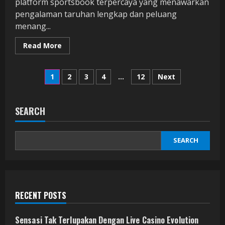
platform sportsbook terpercaya yang menawarkan
pengalaman taruhan lengkap dan peluang
menang...
Read
Read More
more
about
Mencicipi
Posts
Sensasi
1
2
3
4
…
12
Next
Taruhan
Bola
pagination
dengan
SBOBET
SEARCH
SEARCH
RECENT POSTS
Sensasi Tak Terlupakan Dengan Live Casino Evolution