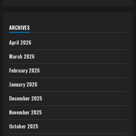
ARCHIVES
April 2026
March 2026
February 2026
January 2026
December 2025
November 2025
October 2025