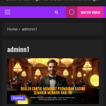
WATCH VIDEO
Primary
Menu
Home
adminn1
adminn1
Casino