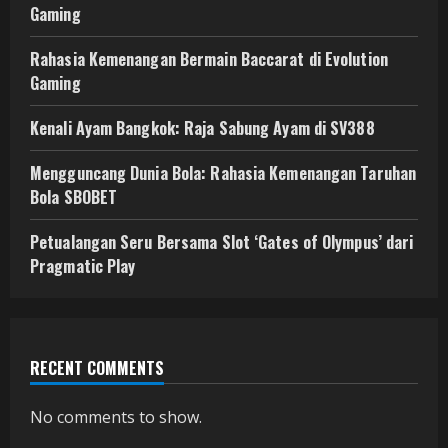
Gaming
Rahasia Kemenangan Bermain Baccarat di Evolution
Gaming
Kenali Ayam Bangkok: Raja Sabung Ayam di SV388
Mengguncang Dunia Bola: Rahasia Kemenangan Taruhan
Bola SBOBET
Petualangan Seru Bersama Slot ‘Gates of Olympus’ dari
Pragmatic Play
RECENT COMMENTS
No comments to show.