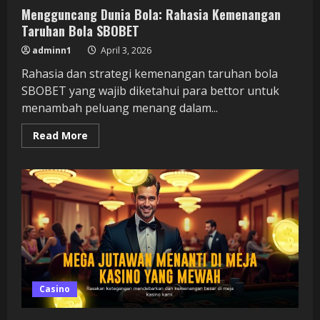
Mengguncang Dunia Bola: Rahasia Kemenangan
Taruhan Bola SBOBET
adminn1
April 3, 2026
Rahasia dan strategi kemenangan taruhan bola
SBOBET yang wajib diketahui para bettor untuk
menambah peluang menang dalam...
Read
Read More
more
about
Mengguncang
Dunia
Bola:
Rahasia
Kemenangan
Taruhan
Bola
SBOBET
Casino