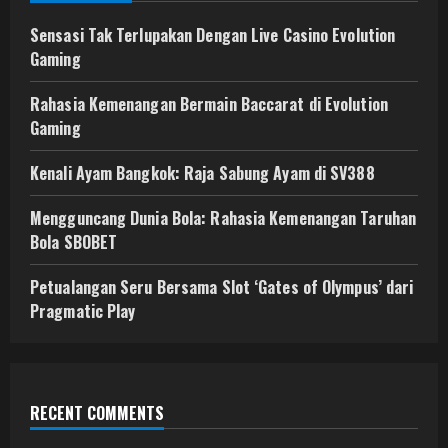
Sensasi Tak Terlupakan Dengan Live Casino Evolution
Gaming
Rahasia Kemenangan Bermain Baccarat di Evolution
Gaming
Kenali Ayam Bangkok: Raja Sabung Ayam di SV388
Mengguncang Dunia Bola: Rahasia Kemenangan Taruhan
Bola SBOBET
Petualangan Seru Bersama Slot ‘Gates of Olympus’ dari
Pragmatic Play
RECENT COMMENTS