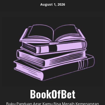
Skip
August 1, 2026
to
content
BookOfBet
Buku Panduan Agar Kamu Bisa Meraih Kemenangan