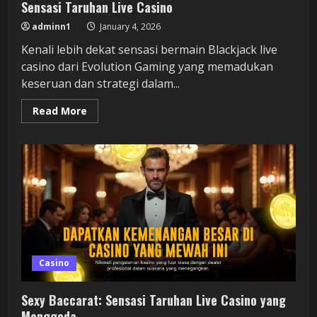
Sensasi Taruhan Live Casino
adminn1
January 4, 2026
Kenali lebih dekat sensasi bermain Blackjack live
casino dari Evolution Gaming yang memadukan
keseruan dan strategi dalam...
Read
Read More
more
about
Mengupas
Tuntas
Blackjack
Evolution
Gaming:
Sensasi
Taruhan
Live
Casino
Casino
Sexy Baccarat: Sensasi Taruhan Live Casino yang
Menggoda