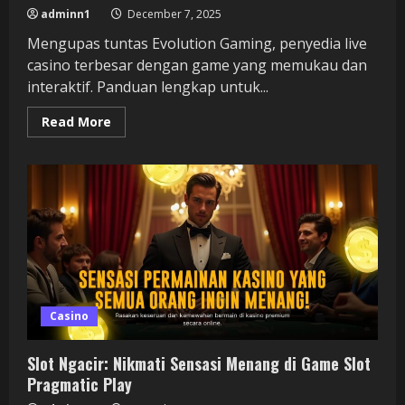
adminn1
December 7, 2025
Mengupas tuntas Evolution Gaming, penyedia live
casino terbesar dengan game yang memukau dan
interaktif. Panduan lengkap untuk...
Read
Read More
more
about
Evolution
Gaming:
Masterpiece
Live
Casino
yang
Menggoda
Casino
Slot Ngacir: Nikmati Sensasi Menang di Game Slot
Pragmatic Play