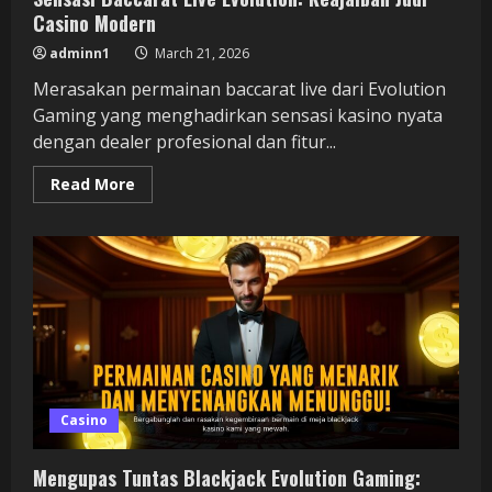
Casino Modern
adminn1
March 21, 2026
Merasakan permainan baccarat live dari Evolution
Gaming yang menghadirkan sensasi kasino nyata
dengan dealer profesional dan fitur...
Read
Read More
more
about
Sensasi
Baccarat
Live
Evolution:
Keajaiban
Judi
Casino
Modern
Casino
Mengupas Tuntas Blackjack Evolution Gaming: