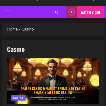
WATCH VIDEO
Primary
Menu
Home
Casino
Casino
Casino