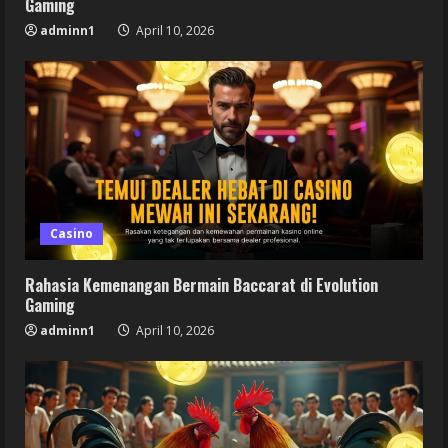
Gaming
adminn1
April 10, 2026
Casino
Rahasia Kemenangan Bermain Baccarat di Evolution
Gaming
adminn1
April 10, 2026